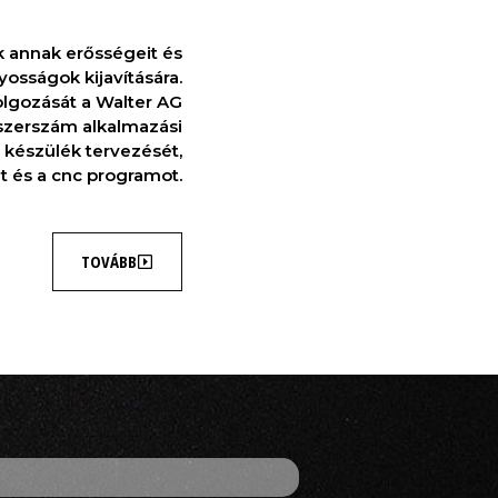
 annak erősségeit és
osságok kijavítására.
olgozását a Walter AG
szerszám alkalmazási
 készülék tervezését,
t és a cnc programot.
TOVÁBB