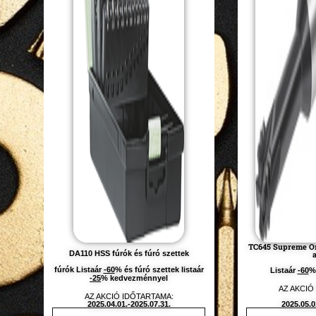
TC645 Supreme Or
DA110 HSS fúrók és fúró szettek
fúrók Listaár
-60
% és fúró szettek listaár
Listaár
-60
%
-25
% kedvezménnyel
AZ AKCIÓ
AZ AKCIÓ IDŐTARTAMA:
2025.04.01.-2025.07.31.
2025.05.0