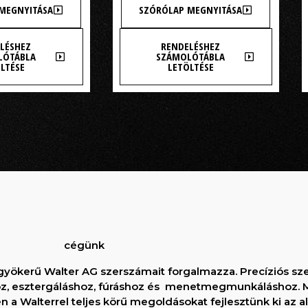
MEGNYITÁSA
SZÓRÓLAP MEGNYITÁSA
LÉSHEZ
RENDELÉSHEZ
LÓTÁBLA
SZÁMOLÓTÁBLA
LTÉSE
LETÖLTÉSE
További Kedvező ajánlatainkért és egyedi megoldásainkért keresse kollégáinkat!
cégünk
t gyökerű Walter AG szerszámait forgalmazza. Precíziós s
shoz, esztergáláshoz, fúráshoz és menetmegmunkáláshoz.
a Walterrel teljes körű megoldásokat fejlesztünk ki az a