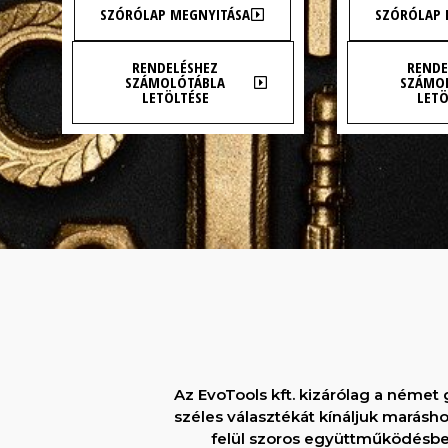
SZÓRÓLAP MEGNYITÁSA
SZÓRÓLAP 
RENDELÉSHEZ
RENDE
SZÁMOLÓTÁBLA
SZÁMO
LETÖLTÉSE
LETÖ
Az EvoTools kft. kizárólag a néme
széles választékát kínáljuk mará
felül szoros együttműködésben 