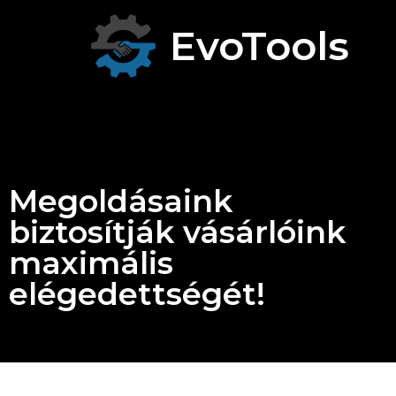
Skip
to
EvoTools
content
Megoldásaink
biztosítják vásárlóink
maximális
elégedettségét!