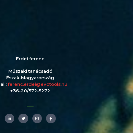
Erdei ferenc
Műszaki tanácsadó
Észak-Magyarország
ail:
ferenc.erdei@evotools.hu
+36-20/572-5272
L
T
I
F
i
w
n
a
n
i
s
c
k
t
t
e
e
t
a
b