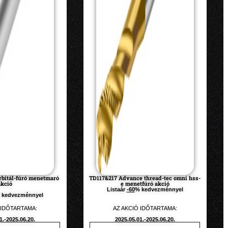
bitál-fúró menetmaró
TD117&217 Advance thread-tec omni hss-
akció
e menetfúró akció
Listaár
-60
% kedvezménnyel
 kedvezménnyel
 IDŐTARTAMA:
AZ AKCIÓ IDŐTARTAMA:
1.-2025.06.20.
2025.05.01.-2025.06.20.