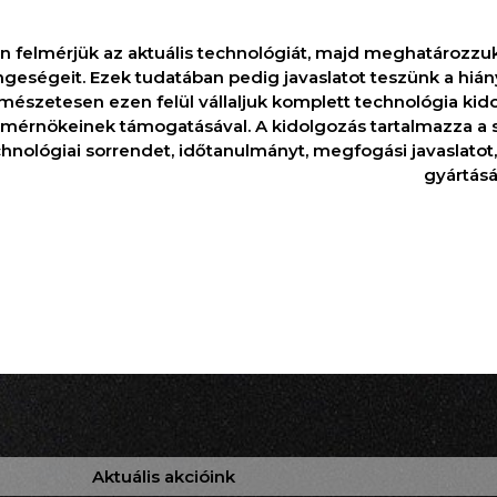
 felmérjük az aktuális technológiát, majd meghatározzuk
geségeit. Ezek tudatában pedig javaslatot teszünk a hiány
mészetesen ezen felül vállaljuk komplett technológia kid
tmérnökeinek támogatásával. A kidolgozás tartalmazza a 
chnológiai sorrendet, időtanulmányt, megfogási javaslatot,
gyártásá
Aktuális akcióink