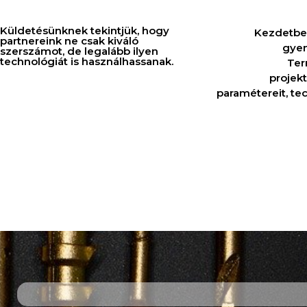
Küldetésünknek tekintjük, hogy
Kezdetben
partnereink ne csak kiváló
gyen
szerszámot, de legalább ilyen
technológiát is használhassanak.
Ter
projek
paramétereit, te