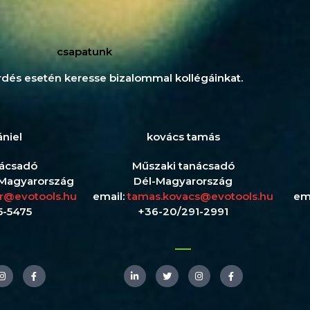
csapatunk
dés esetén keresse bizalommal kollégáinkat.
niel
kovács tamás
nácsadó
Műszaki tanácsadó
Magyarország
Dél-Magyarország
ar@evotools.hu
email:
tamas.kovacs@evotools.hu
em
5-5475
+36-20/291-2991
I
F
L
T
I
F
n
a
i
w
n
a
s
c
n
i
s
c
t
e
k
t
t
e
a
b
e
t
a
b