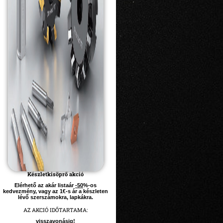
Készletkisöprő akció
Elérhető az akár listaár
-50
%-os
kedvezmény, vagy az 1€-s ár a
készleten
lévő szerszámokra, lapkákra.
AZ AKCIÓ IDŐTARTAMA:
visszavonásig!